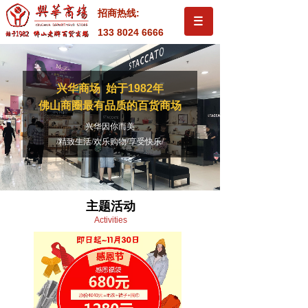
招商热线:
133 8024 6666
兴华商场 始于1982年
佛山商圈最有品质的百货商场
兴华因你而美
/精致生活/欢乐购物/享受快乐/
主题活动
Activities