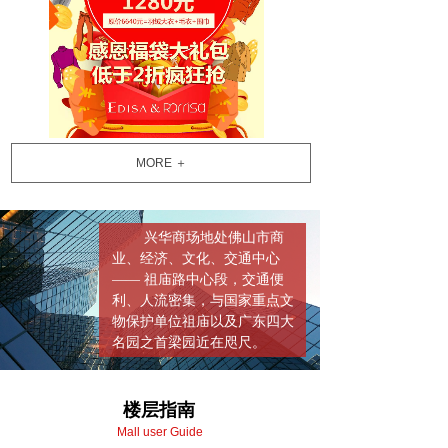
MORE ＋
自
最强寒潮与36周年店庆相遇，惠馈
“兴”
年度感恩大戏@你 |
友，温暖如愿！
兴华商场地处佛山市商
回馈一定少不了！
业、经济、文化、交通中心
—— 祖庙路中心段，交通便
利、人流密集，与国家重点文
物保护单位祖庙以及广东四大
名园之首梁园近在咫尺。
楼层指南
Mall user Guide